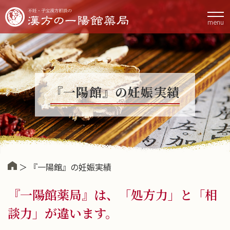
menu
『一陽館』の妊娠実績
＞ 『一陽館』の妊娠実績
『一陽館薬局』は、「処方力」と「相
談力」が違います。