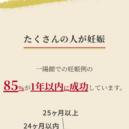
たくさんの人が妊娠
一陽館での妊娠例の
85
1年以内
成功
が
しています。
％
に